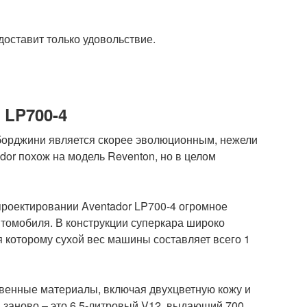
доставит только удовольствие.
 LP700-4
мборджини является скорее эволюционным, нежели
or похож на модель Reventon, но в целом
роектировании Aventador LP700-4 огромное
томобиля. В конструкции суперкара широко
я которому сухой вес машины составляет всего 1
твенные материалы, включая двухцветную кожу и
н заново – это 6,5-литровый V12, выдающий 700