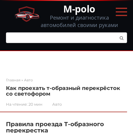
Перейти
M-polo
к
контенту
Ремонт и диагностика
автомобилей своими руками
Поиск:
Главная
»
Авто
Как проехать т-образный перекрёсток
со светофором
На чтение:
20 мин
Авто
Правила проезда Т-образного
перекрестка