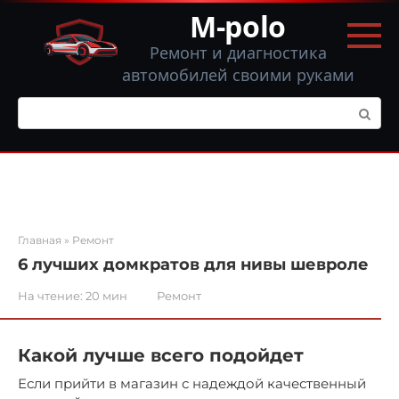
Перейти
M-polo
к
контенту
Ремонт и диагностика
автомобилей своими руками
Поиск:
Главная
»
Ремонт
6 лучших домкратов для нивы шевроле
На чтение:
20 мин
Ремонт
Какой лучше всего подойдет
Если прийти в магазин с надеждой качественный