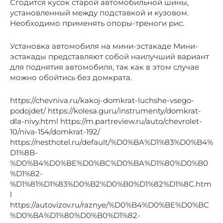
Сгодится кусок старой автомобильной шины,
установленный между подставкой и кузовом.
Необходимо применять опоры-треноги рис.
Установка автомобиля на мини-эстакаде Мини-
эстакады представляют собой наилучший вариант
для поднятия автомобиля, так как в этом случае
можно обойтись без домкрата.
https://chevniva.ru/kakoj-domkrat-luchshe-vsego-
podojdet/ https://kolesa.guru/instrumenty/domkrat-
dla-nivy.html https://m.partreview.ru/auto/chevrolet-
10/niva-154/domkrat-192/
https://nesthotel.ru/default/%D0%BA%D1%83%D0%B4%
D1%8B-
%D0%B4%D0%BE%D0%BC%D0%BA%D1%80%D0%B0
%D1%82-
%D1%81%D1%83%D0%B2%D0%B0%D1%82%D1%8C.htm
l
https://autovizov.ru/raznye/%D0%B4%D0%BE%D0%BC
%D0%BA%D1%80%D0%B0%D1%82-