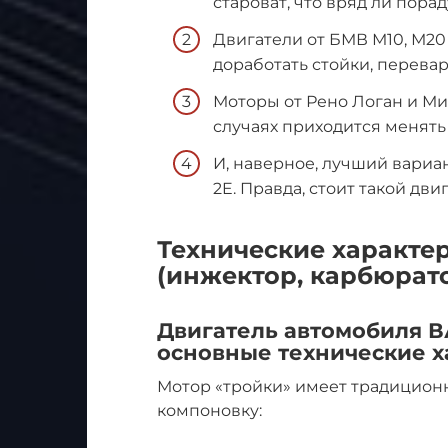
староват, что вряд ли порад
Двигатели от БМВ М10, М20
доработать стойки, перевар
Моторы от Рено Логан и Мит
случаях приходится менять
И, наверное, лучший вариан
2E. Правда, стоит такой дв
Технические характер
(инжектор, карбюрат
Двигатель автомобиля ВА
основные технические х
Мотор «тройки» имеет традицион
компоновку: