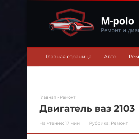
Перейти
к
M-polo
контенту
Ремонт и диа
Главная страница
Авто
Рем
Главная
»
Ремонт
Двигатель ваз 2103
На чтение:
17 мин
Рубрика:
Ремонт