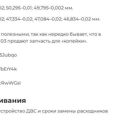
; 50,295–0,01; 49,795–0,002 мм.
 47,334–0,02; 47,084–0,02; 46,834–0,02 мм.
 полезными, так как нередко бывает, что в
03 продают запчасть для «копейки».
I5Jubqo
YbErY4k
mcRwWGsI
ивания
стройство ДВС и сроки замены расходников