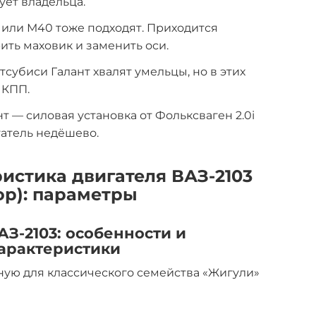
ует владельца.
 или М40 тоже подходят. Приходится
ить маховик и заменить оси.
субиси Галант хвалят умельцы, но в этих
 КПП.
т — силовая установка от Фольксваген 2.0i
игатель недёшево.
истика двигателя ВАЗ-2103
ор): параметры
З-2103: особенности и
арактеристики
ную для классического семейства «Жигули»