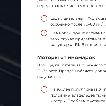
Дизель стыкуют со штатной КПП В
передаточные числа моторов совс
Езда с дизельным Фольксваг
особенно после 70–80 км/ч.
Немногим лучше вариант с
этом случае придётся изме
редуктор от БМВ и внести 
Моторы от иномарок
Вообще, двигатели зарубежного п
2103 часто. Правда, избежать доп
получается.
Наиболее популярным счита
половины владельцев тюни
моторы. Проблем с установк