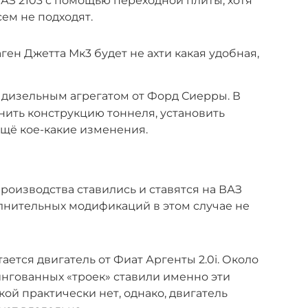
АЗ 2103 с помощью переходной плиты, хотя
ем не подходят.
ен Джетта Мк3 будет не ахти какая удобная,
 дизельным агрегатом от Форд Сиерры. В
нить конструкцию тоннеля, установить
ещё кое-какие изменения.
роизводства ставились и ставятся на ВАЗ
олнительных модификаций в этом случае не
ется двигатель от Фиат Аргенты 2.0i. Около
нгованных «троек» ставили именно эти
ой практически нет, однако, двигатель