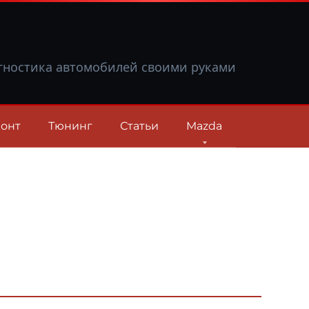
гностика автомобилей своими руками
онт
Тюнинг
Статьи
Mazda