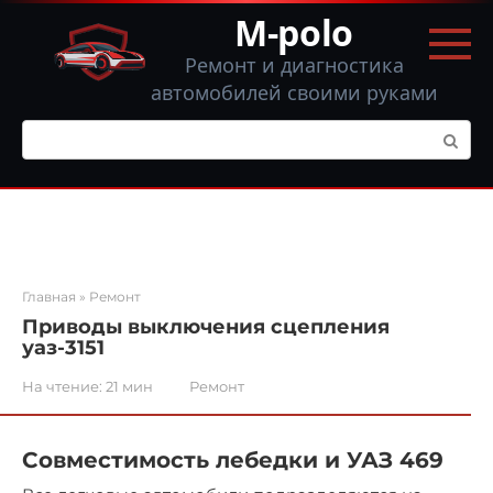
Перейти
M-polo
к
контенту
Ремонт и диагностика
автомобилей своими руками
Поиск:
Главная
»
Ремонт
Приводы выключения сцепления
уаз-3151
На чтение:
21 мин
Ремонт
Совместимость лебедки и УАЗ 469