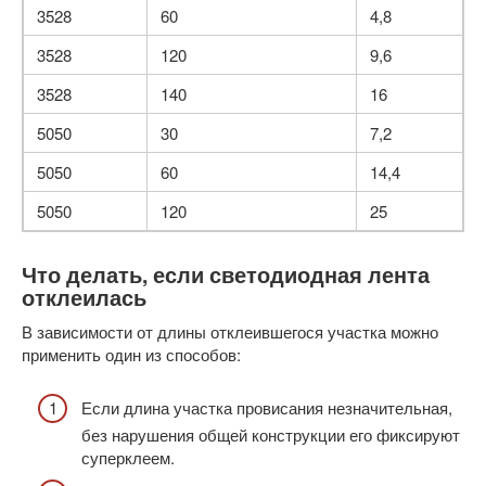
3528
60
4,8
3528
120
9,6
3528
140
16
5050
30
7,2
5050
60
14,4
5050
120
25
Что делать, если светодиодная лента
отклеилась
В зависимости от длины отклеившегося участка можно
применить один из способов:
Если длина участка провисания незначительная,
без нарушения общей конструкции его фиксируют
суперклеем.