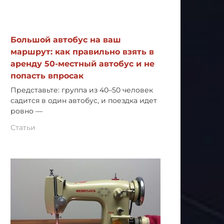
Большой автобус на ваш
маршрут: как правильно взять в
аренду 50-местный автобус и не
попасть впросак
Представьте: группа из 40–50 человек
садится в один автобус, и поездка идет
ровно —
Статьи