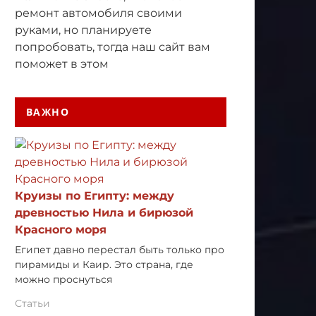
ремонт автомобиля своими
руками, но планируете
попробовать, тогда наш сайт вам
поможет в этом
ВАЖНО
Круизы по Египту: между
древностью Нила и бирюзой
Красного моря
Египет давно перестал быть только про
пирамиды и Каир. Это страна, где
можно проснуться
Статьи