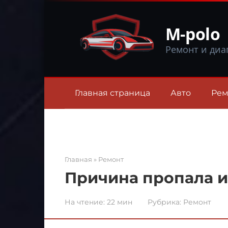
Перейти
к
M-polo
контенту
Ремонт и диа
Главная страница
Авто
Рем
Главная
»
Ремонт
Причина пропала и
На чтение:
22 мин
Рубрика:
Ремонт