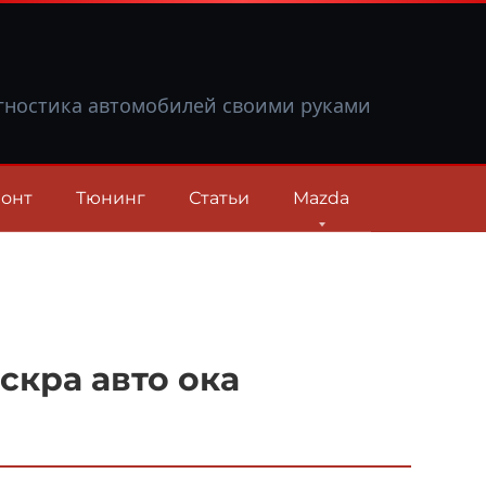
гностика автомобилей своими руками
онт
Тюнинг
Статьи
Mazda
скра авто ока