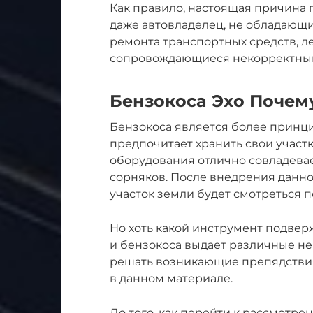
Как правило, настоящая причина 
даже автовладелец, не обладающ
ремонта транспортных средств, 
сопровождающиеся некорректным
Бензокоса Эхо Почем
Бензокоса является более принц
предпочитает хранить свои участ
оборудования отлично совладевае
сорняков. После внедрения данн
участок земли будет смотреться п
Но хоть какой инструмент подвер
и бензокоса выдает различные неи
решать возникающие препядствия
в данном материале.
До того, как перейти к рассмотр