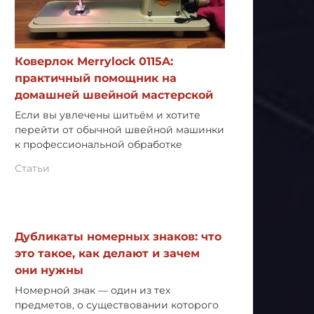
Коверлок Merrylock 0115A:
практичный помощник на
домашней швейной мастерской
Если вы увлечены шитьём и хотите
перейти от обычной швейной машинки
к профессиональной обработке
Статьи
Дубликаты номерных знаков: что
это такое, как делают и зачем
они нужны
Номерной знак — один из тех
предметов, о существовании которого