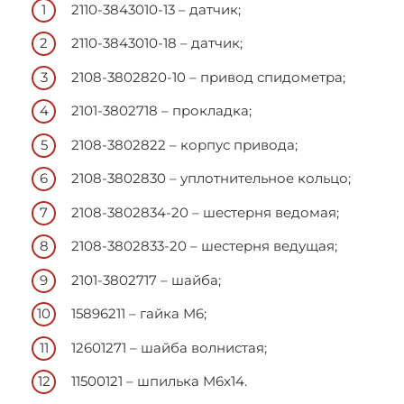
2110-3843010-13 – датчик;
2110-3843010-18 – датчик;
2108-3802820-10 – привод спидометра;
2101-3802718 – прокладка;
2108-3802822 – корпус привода;
2108-3802830 – уплотнительное кольцо;
2108-3802834-20 – шестерня ведомая;
2108-3802833-20 – шестерня ведущая;
2101-3802717 – шайба;
15896211 – гайка M6;
12601271 – шайба волнистая;
11500121 – шпилька M6x14.