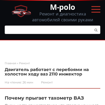
Перейти
M-polo
к
контенту
Ремонт и диагностика
автомобилей своими руками
Поиск:
Главная
»
Ремонт
Двигатель работает с перебоями на
холостом ходу ваз 2110 инжектор
На чтение:
26 мин
Ремонт
Почему прыгает тахометр ВАЗ