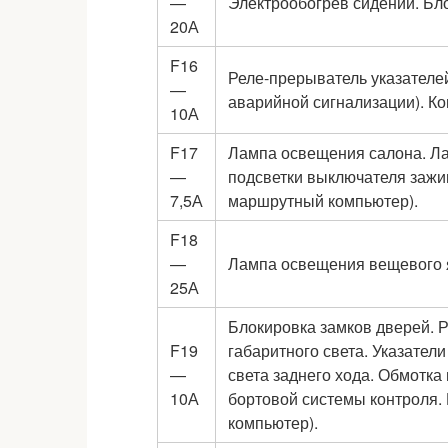
—
Электрообогрев сидений. Бл
20А
F16
Реле-прерыватель указателе
—
аварийной сигнализации). К
10А
F17
Лампа освещения салона. Ла
—
подсветки выключателя зажиг
7,5А
маршрутный компьютер).
F18
—
Лампа освещения вещевого я
25А
Блокировка замков дверей. Р
F19
габаритного света. Указате
—
света заднего хода. Обмотка
10А
бортовой системы контроля.
компьютер).