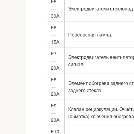
F5
—
Электродвигатели стеклопод
30А
F6
—
Переносная лампа.
15А
F7
Электродвигатель вентилято
—
сигнал.
20А
F8
Элемент обогрева заднего ст
—
заднего стекла.
20А
F9
Клапан рециркуляции. Очисти
—
(обмотка) ключения обогрева
20А
F10