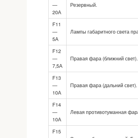
—
Резервный.
20А
F11
—
Лампы габаритного света пра
5А
F12
—
Правая фара (ближний свет).
7,5А
F13
—
Правая фара (дальний свет).
10А
F14
—
Левая противотуманная фар
10А
F15