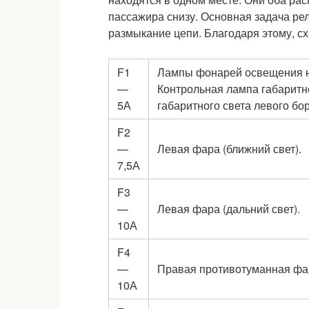
пассажира снизу. Основная задача рел
размыкание цепи. Благодаря этому, с
F1
Лампы фонарей освещения н
—
Контрольная лампа габаритн
5А
габаритного света левого бор
F2
—
Левая фара (ближний свет).
7,5А
F3
—
Левая фара (дальний свет).
10А
F4
—
Правая противотуманная фа
10А