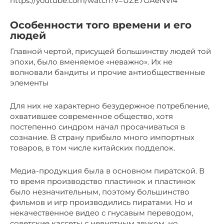
https://youtube.com/watch?v=UZE7GAeNVi4
Особенности того времени и его
людей
Главной чертой, присущей большинству людей той
эпохи, было вменяемое «неважно». Их не
волновали бандиты и прочие антиобщественные
элементы
Для них не характерно безудержное потребление,
охватившее современное общество, хотя
постепенно синдром начал просачиваться в
сознание. В страну прибыло много импортных
товаров, в том числе китайских подделок.
Медиа-продукция была в основном пиратской. В
то время производство пластинок и пластинок
было незначительным, поэтому большинство
фильмов и игр производились пиратами. Но и
некачественное видео с гнусавым переводом,
советские кассеты с невнятным звуком, но