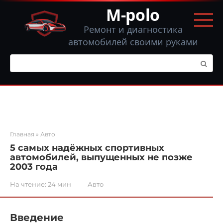
Перейти
M-polo
к
контенту
Ремонт и диагностика
автомобилей своими руками
Поиск:
Главная
»
Авто
5 самых надёжных спортивных
автомобилей, выпущенных не позже
2003 года
На чтение:
24 мин
Авто
Введение