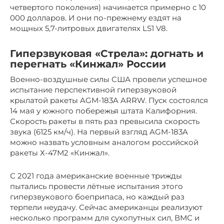
четвертого поколения) начинается примерно с 10
000 долларов. И они по-прежнему ездят на
мощных 5,7-литровых двигателях LS1 V8.
Гиперзвуковая «Стрела»: догнать и
перегнать «Кинжал» России
Военно-воздушные силы США провели успешное
испытание перспективной гиперзвуковой
крылатой ракеты AGM-183A ARRW. Пуск состоялся
14 мая у южного побережья штата Калифорния.
Скорость ракеты в пять раз превысила скорость
звука (6125 км/ч). На первый взгляд AGM-183A
можно назвать условным аналогом российской
ракеты Х-47М2 «Кинжал».
С 2021 года американские военные трижды
пытались провести лётные испытания этого
гиперзвукового боеприпаса, но каждый раз
терпели неудачу. Сейчас американцы реализуют
несколько программ для сухопутных сил, ВМС и