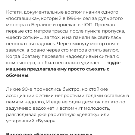
Кстати, документальные воспоминания одного
«поставщика», который в 1996-м сел за руль этого
монстра в Берлине и приехал в ЧОП. Проехав
первые сто метров трассы после пункта пропуска,
«шестисотый» … заглох, и на панели высветилась
непонятная надпись. Через минуту мотор опять
завелся, а ровно через сто метров опять заглох.
Когда братану перевели надоедливый сигнал с
компьютера, он был несколько удивлен —
чудо-
машина предлагала ему просто съехать с
обочины
.
Лихие 90-е пронеслись быстро, но стойкие
ассоциации с этими непростыми годами остались в
памяти надолго, И еще не один десяток лет кто-то
задумчиво вздохнет и вспомнит молодость,
разглядывая уже раритетную «девятку» или
устаревший «Бумер».
Видео про «бандитские» машины: