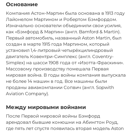
Основание
Компания Астон-Мартин была основана в 1913 году
Лайонелом Мартином и Робертом Бэмфордом.
Изначально основатели объединили свои усилия,
как «Бэмфорд & Мартин» (англ. Bamford & Martin).
Первый автомобиль, названный Aston Martin, был
создан в марте 1915 года Мартином, который
установил 1,4-литровый четырёхцилиндровый
двигатель Ковентри-Симплекс (англ. Coventry-
Simplex) на шасси 1908 года от «Изотта-Фраскини».
Массовому производству помешала Первая
мировая война. В годы войны компания выпускала
не более 14 машин в год. Все машины были
проданы авиакомпании Сопвич (англ. Sopwith
Aviation Company).
Между мировыми войнами
После Первой мировой войны Бэмфорд
арендовал бывшие конюшни на Абингтон Роуд,
где пять лет спустя появилась вторая модель Aston