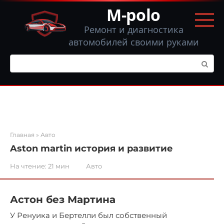
Перейти
M-polo
к
контенту
Ремонт и диагностика
автомобилей своими руками
Поиск:
Главная
»
Авто
Aston martin история и развитие
На чтение:
21 мин
Авто
Астон без Мартина
У Ренуика и Бертелли был собственный