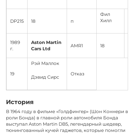
Фил
Хилл
DP215
18
п
От
1989
Aston Martin
AMR1
18
П
г.
Cars Ltd
Рэй Маллок
19
Отказ
Дэвид Сирс
История
В 1964 году в фильме «Голдфингер» (Шон Коннери в
роли Бонда) в главной роли автомобиля Бонда
выступал Aston Martin DB5, легендарный шедевр,
тюнингованный кучей гаджетов, которые помогли