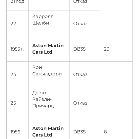
21 год
Отказ
Кэрролл
Шелби
22
Отказ
Aston Martin
20
1955 г.
DB3S
23
Cars Ltd
30
Рой
Сальвадори
24
Отказ
Джон
Райзли-
25
Отказ
Причард
Aston Martin
20
1956 г.
DB3S
8
Cars Ltd
30