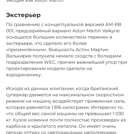
эмоций как Aston Martin.
Экстерьер
По сравнению с концептуальной версией AM-RB
001, предсерийный вариант Aston Martin Valkyrie
оснащался большим количеством перемен в
экстерьере, что сделало его более
«приземлённым». Внешность Астон Мартин
Валькирия получила немало сходств с болидами
подразделения WEC, причем важнейший упор при
проектировании модели сделали на
аэродинамику.
Исходя из данных компании, когда британский
суперкар движется на максимальном скоростном
режиме на машину воздействует прижимная сила,
которая равняется 1 816 килограмм. Интересно то,
что общей вес самой машины не превышает 1 030
кг. Кузов новинки почти полностью произведен из
карбона и крылатого металла. Он имеет очень
легкую оптику со светодиодным наполнением,