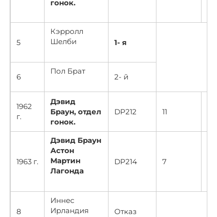
гонок.
Кэрролл
Шелби
5
1- я
Пол Брат
6
2- й
Дэвид
1962
Браун, отдел
DP212
11
E
г.
гонок.
Дэвид Браун
Астон
Мартин
1963 г.
DP214
7
G
Лагонда
Иннес
Ирландия
8
Отказ