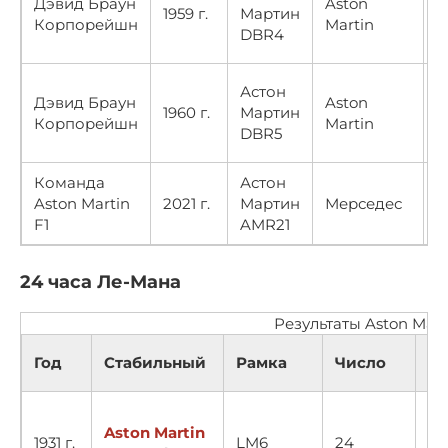
Дэвид Браун
Aston
1959 г.
Мартин
A
Корпорейшн
Martin
DBR4
Астон
Дэвид Браун
Aston
1960 г.
Мартин
Д
Корпорейшн
Martin
DBR5
Команда
Астон
Aston Martin
2021 г.
Мартин
Мерседес
Pi
F1
AMR21
24 часа Ле-Мана
Результаты Aston Mart
Год
Стабильный
Рамка
Число
Ка
Aston Martin
1931 г.
LM6
24
10