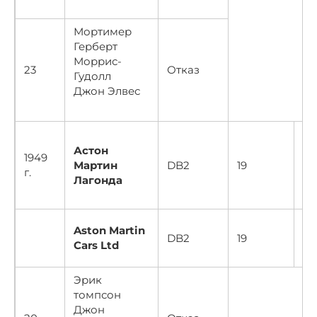
Мортимер
Герберт
Моррис-
23
Отказ
Гудолл
Джон Элвес
Астон
1949
20
Мартин
DB2
19
г.
30
Лагонда
Aston Martin
20
DB2
19
Cars Ltd
30
Эрик
томпсон
Джон