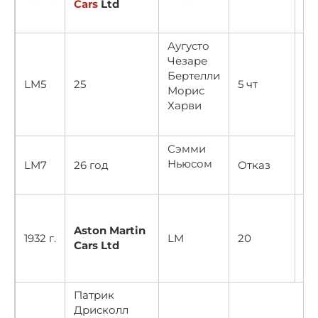
Cars
Ltd
Аугусто
Чезаре
Бертелли
LM5
25
5 чт
Морис
Харви
Сэмми
Ньюсом
LM7
26 год
Отказ
Aston Martin
1932 г.
LM
20
10
Cars Ltd
Патрик
Дрисколл