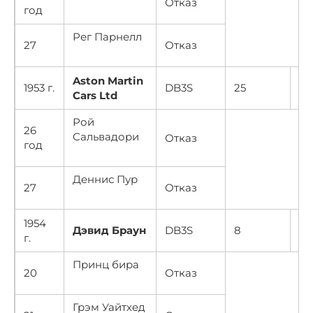
Отказ
год
Рег Парнелл
27
Отказ
Aston Martin
20
1953 г.
DB3S
25
Cars Ltd
30
Рой
26
Сальвадори
Отказ
год
Деннис Пур
27
Отказ
1954
20
Дэвид Браун
DB3S
8
г.
30
Принц бира
20
Отказ
Грэм Уайтхед