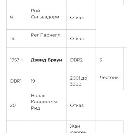
Рой
Сальвадори
9
Отказ
Рег Парнелл
14
Отказ
От
1957 г.
Дэвид Браун
DBR2
5
50
Лестоны
2001 до
DBR1
19
От
3000
Ноэль
Каннингем-
20
Отказ
Рид
Жан
Керген