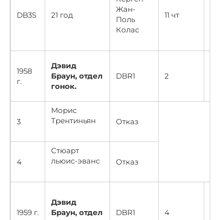
Жан-
DB3S
21 год
11 чт
Поль
Колас
Дэвид
1958
20
Браун, отдел
DBR1
2
г.
30
гонок.
Морис
Трентиньян
3
Отказ
Стюарт
льюис-эванс
4
Отказ
Дэвид
1959 г.
Браун, отдел
DBR1
4
Сп