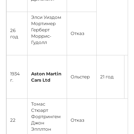
Элси Уиздом
Мортимер
Герберт
26
Отказ
Моррис-
год
Гудолл
1934
Aston Martin
Ольстер
21 год
10
г.
Cars Ltd
Томас
Стюарт
Фортрингем
22
Отказ
Джон
Эпплтон