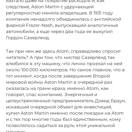
хватало даже на покрытие расходов и, как
следствие, Aston Martin с удручающей
регулярностью меняла владельцев. В 1931 году
компания ненадолго объединилась с английской
фирмой Frazer-Nash, выпускавшей аналогичные
автомобили, а еще через два года ее выкупил
Гордон Сазерленд.
Так при чем же здесь Atom, справедливо спросит
читатель? А при том, что мистер Сазерленд так
влюбился в эту машину, что лично проехал на ней
около 100.000 километров. Но самое главное, что в
тот момент, когда после завершения Второй
мировой войны Aston Martin в очередной раз
оказалась на грани краха, именно Atom, как
говорят, спас компанию. Энергичный и
целеустремленный предприниматель Дэвид Браун,
искавший очередной объект для инвестиций,
купил Aston Martin именно после поездки на Atom
и с тех пор многие годы был единственным, кому
позволялось садиться за руль этой уникальной
машины.