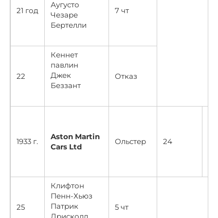
Аугусто
21 год
7 чт
Чезаре
Бертелли
Кеннет
павлин
Джек
22
Отказ
Беззант
Aston Martin
1933 г.
Ольстер
24
10
Cars Ltd
Клифтон
Пенн-Хьюз
Патрик
25
5 чт
Дрисколл