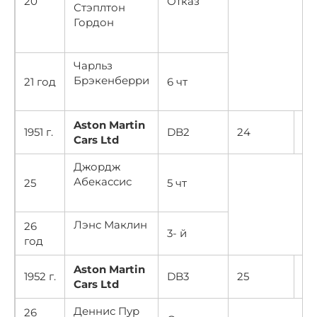
20
Отказ
Стэплтон
Гордон
Чарльз
Брэкенберри
21 год
6 чт
Aston Martin
20
1951 г.
DB2
24
Cars Ltd
30
Джордж
Абекассис
25
5 чт
Лэнс Маклин
26
3- й
год
Aston Martin
20
1952 г.
DB3
25
Cars Ltd
30
Деннис Пур
26