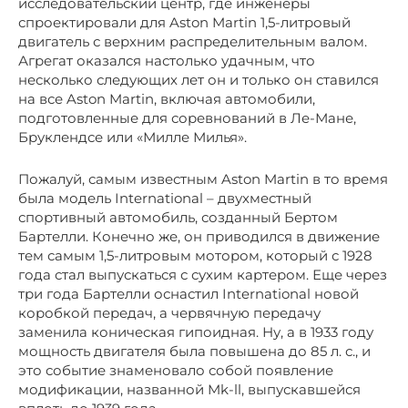
исследовательский центр, где инженеры
спроектировали для Aston Martin 1,5-литровый
двигатель с верхним распределительным валом.
Агрегат оказался настолько удачным, что
несколько следующих лет он и только он ставился
на все Aston Martin, включая автомобили,
подготовленные для соревнований в Ле-Мане,
Бруклендсе или «Милле Милья».
Пожалуй, самым известным Aston Martin в то время
была модель International – двухместный
спортивный автомобиль, созданный Бертом
Бартелли. Конечно же, он приводился в движение
тем самым 1,5-литровым мотором, который с 1928
года стал выпускаться с сухим картером. Еще через
три года Бартелли оснастил International новой
коробкой передач, а червячную передачу
заменила коническая гипоидная. Ну, а в 1933 году
мощность двигателя была повышена до 85 л. с., и
это событие знаменовало собой появление
модификации, названной Mk-ll, выпускавшейся