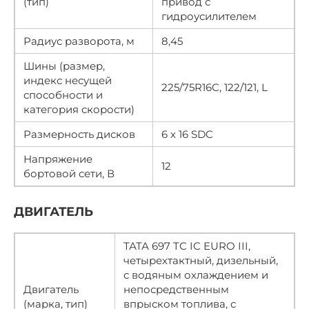
(тип)
привод с
гидроусилителем
Радиус разворота, м
8,45
Шины (размер,
индекс несущей
225/75R16C, 122/121, L
способности и
категория скорости)
Размерность дисков
6 х 16 SDC
Напряжение
12
бортовой сети, В
ДВИГАТЕЛЬ
ТАТА 697 TC IC EURO III,
четырехтактный, дизельный,
с водяным охлаждением и
Двигатель
непосредственным
(марка, тип)
впрыском топлива, с