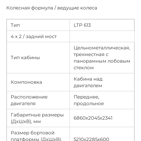
Колесная формула / ведущие колеса
Тип
LTP 613
4 х 2 / задний мост
Цельнометаллическая,
трехместная с
Тип кабины
панорамным лобовым
стеклом
Кабина над
Компоновка
двигателем
Расположение
Переднее,
двигателя
продольное
Габаритные размеры
6860х2045х2341
(ДхШхВ), мм
Размер бортовой
платформы (ДхШхВ),
5210х2285х600