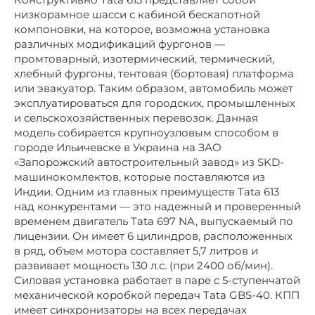
низкорамное шасси с кабиной бескапотной
компоновки, на которое, возможна установка
различных модификаций фургонов —
промтоварный, изотермический, термический,
хлебный фургоны, тентовая (бортовая) платформа
или эвакуатор. Таким образом, автомобиль может
эксплуатироваться для городских, промышленных
и сельскохозяйственных перевозок. Данная
модель собирается крупноузловым способом в
городе Ильичевске в Украина на ЗАО
«Запорожский автостроительный завод» из SKD-
машинокомлектов, которые поставляются из
Индии. Одним из главных преимуществ Tata 613
над конкурентами — это надежный и проверенный
временем двигатель Tata 697 NA, выпускаемый по
лицензии. Он имеет 6 цилиндров, расположенных
в ряд, объем мотора составляет 5,7 литров и
развивает мощность 130 л.с. (при 2400 об/мин).
Силовая установка работает в паре с 5-ступенчатой
механической коробкой передач Tata GBS-40. КПП
имеет синхронизаторы на всех передачах