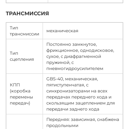
ТРАНСМИССИЯ
Тип
механическая
трансмиссии
Постоянно замкнутое,
фрикционное, однодисковое,
Тип
сухое, с диафрагменной
сцепления
пружиной, с
пневмогидроусилителем
GBS-40, механическая,
КПП
пятиступенчатая, с
(коробка
синхронизаторами на всех
перемены
передачах переднего хода и
передач)
скользящим зацеплением для
передачи заднего хода
Передняя: зависимая, снабжена
продольными