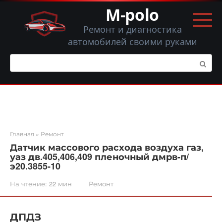
Перейти
M-polo
к
контенту
Ремонт и диагностика
автомобилей своими руками
Поиск:
Главная
»
Ремонт
Датчик массового расхода воздуха газ,
уаз дв.405,406,409 пленочный дмрв-п/
э20.3855-10
На чтение:
22 мин
Ремонт
ДПДЗ