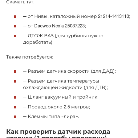
Скачать тут.
─ от Нивы, каталожный номер 21214-1413110;
─ от Daewoo Nexia 25037223;
─ ДТОЖ ВАЗ (для турбины нужно
доработать).
Также потребуется:
─ Разъём датчика скорости (для ДАД);
─ Разъём датчика температуры
охлаждающей жидкости (для ДТВ);
─ Шланг вакуумный и тройник;
─ Провод около 2,5 метров;
─ Клеммы типа «лира».
Как проверить датчик расхода
воздуха (3 способы проверки)