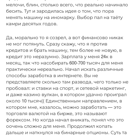
мелочи, блин, столько всего, что реально начинало
бесить. Тут и зародилась идея о том, что пора
менять машину на иномарку. Выбор пал на таёту
камри десятых годов.
Да, морально то я созрел, а вот финансово никак
не мог потянуть. Сразу скажу, что я против
кредитов и брать машину, тем более не новую, в
кредит это неразумно. Зарплата у меня 24к в
месяц, так что насобирать 600-700 тысяч для меня
практически нереально. Начал искать различные
способы заработка в интернете. Вы не
представляете сколько там развода, чего только не
пробовал: и ставки на спорт, и сетевой маркетинг,
и даже казино вулкан, в котором удачно проиграл
около 10 тысяч(( Единственным направлением, в
котором мне, казалось, можно заработать — это
торговля валютой на бирже, это называют
форексом. Но когда начал вникать, понял что это
оочень сложно для меня. Продолжил копать
дальше и наткнулся на бинарные опционы. Суть та