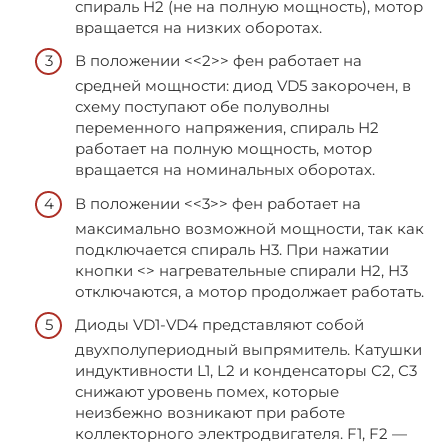
спираль Н2 (не на полную мощность), мотор
вращается на низких оборотах.
В положении <<2>> фен работает на
средней мощности: диод VD5 закорочен, в
схему поступают обе полуволны
переменного напряжения, спираль Н2
работает на полную мощность, мотор
вращается на номинальных оборотах.
В положении <<3>> фен работает на
максимально возможной мощности, так как
подключается спираль Н3. При нажатии
кнопки <> нагревательные спирали Н2, Н3
отключаются, а мотор продолжает работать.
Диоды VD1-VD4 представляют собой
двухполупериодный выпрямитель. Катушки
индуктивности L1, L2 и конденсаторы С2, С3
снижают уровень помех, которые
неизбежно возникают при работе
коллекторного электродвигателя. F1, F2 —