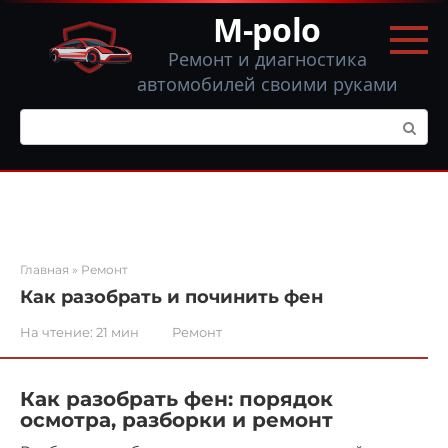
Перейти
M-polo
к
контенту
Ремонт и диагностика
автомобилей своими руками
Поиск:
Главная
»
Ремонт
Как разобрать и починить фен
На чтение:
21 мин
Ремонт
Как разобрать фен: порядок
осмотра, разборки и ремонт