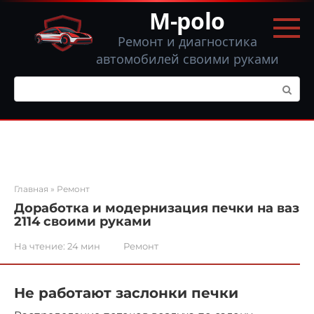
Перейти
M-polo
к
контенту
Ремонт и диагностика
автомобилей своими руками
Поиск:
Главная
»
Ремонт
Доработка и модернизация печки на ваз
2114 своими руками
На чтение:
24 мин
Ремонт
Не работают заслонки печки