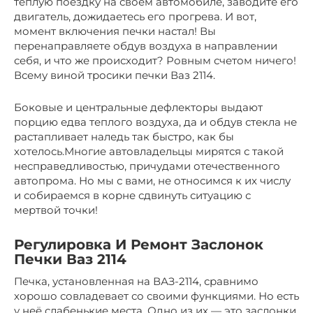
теплую поездку на своем автомобиле, заводите его
двигатель, дожидаетесь его прогрева. И вот,
момент включения печки настал! Вы
перенаправляете обдув воздуха в направлении
себя, и что же происходит? Ровным счетом ничего!
Всему виной тросики печки Ваз 2114.
Боковые и центральные дефлекторы выдают
порцию едва теплого воздуха, да и обдув стекла не
растапливает наледь так быстро, как бы
хотелось.Многие автовладельцы мирятся с такой
несправедливостью, причудами отечественного
автопрома. Но мы с вами, не относимся к их числу
и собираемся в корне сдвинуть ситуацию с
мертвой точки!
Регулировка И Ремонт Заслонок
Печки Ваз 2114
Печка, установленная на ВАЗ-2114, сравнимо
хорошо совладевает со своими функциями. Но есть
у неё слабенькие места. Одно из их — это заслонки.