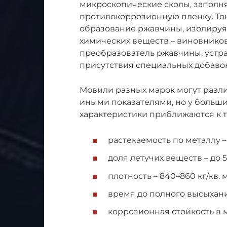
микроскопические сколы, заполня
противокоррозионную пленку. То
образование ржавчины, изолируя м
химических веществ – виновников
преобразователь ржавчины, устр
присутствия специальных добавок
Мовили разных марок могут разли
иными показателями, но у больши
характеристики приближаются к т
растекаемость по металлу – 
доля летучих веществ – до 5
плотность – 840–860 кг/кв. м
время до полного высыхания
коррозионная стойкость в м