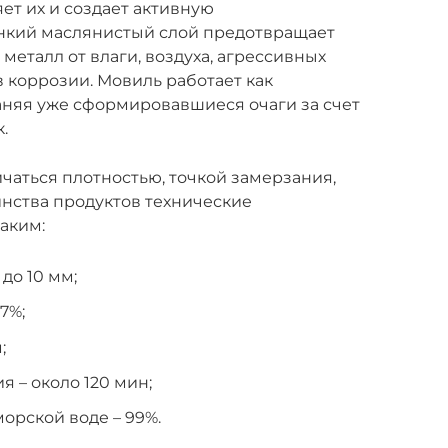
ет их и создает активную
нкий маслянистый слой предотвращает
еталл от влаги, воздуха, агрессивных
 коррозии. Мовиль работает как
аняя уже сформировавшиеся очаги за счет
.
чаться плотностью, точкой замерзания,
нства продуктов технические
аким:
до 10 мм;
7%;
;
 – около 120 мин;
орской воде – 99%.