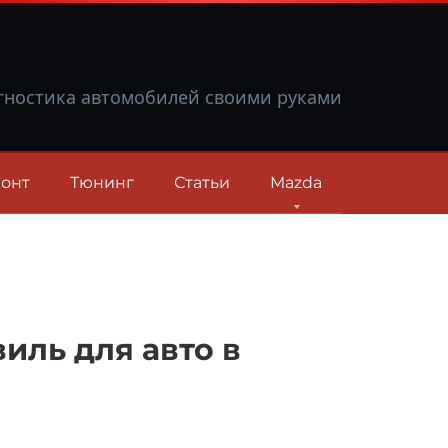
гностика автомобилей своими руками
онт
Тюнинг
Статьи
Mazda
иль для авто в