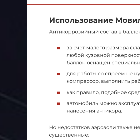
Использование Мовил
Антикоррозийный состав в балло
за счет малого размера фл
любой кузовной поверхност
баллон оснащен специальн
для работы со спреем не н
компрессор, выполнить раб
как правило, подобное сред
автомобиль можно эксплуат
нанесения антикора.
Но недостатков аэрозоли также н
существенные: