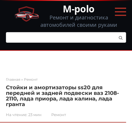
Перейти
M-polo
к
контенту
Ремонт и диагностика
автомобилей своими руками
Поиск:
Главная
»
Ремонт
Стойки и амортизаторы ss20 для
передней и задней подвески ваз 2108-
2110, лада приора, лада калина, лада
гранта
На чтение:
23 мин
Ремонт