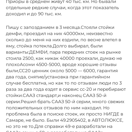
Приоры в среднем живут 40 тыс. км. Но бывали
отдельные редкие случаи, когда этот показатель
доходил и до 90 тыс. км.
Пишу с запозданием в 3 месяца.Стояли стойки
демфи, проездил на них 40000км, неизвестно
сколько до меня на них ездили, по весне влетел в
яму, стойка потекла.Долго выбирал, были
варианты:ДЕМФИ, пара передних стоек на рынке
стоила 2500, как никак 40000 проехали, думаю не
плохоАсоми 4500-5000, вроде хорошие отзывы
были,СС20 ценник около 5000 — 6000, гарантия
два года, снятие/установка при гарантийном
случае бесплатна, но как то по отзывам люди по 3
раза за два года ездят в сервис сс-20 и перебирают
стойки.СААЗ стандарт,и наконец СААЗ 50-й
серии.Решил брать СААЗ 50-й серии, много свежих
положительных отзывов по ним находил. Но
проблема была в поиске стоек, их просто НИГДЕ в
Самаре, не было. Были 49.2905402, в АВТОЛЮКСЕ,
но это не то.Для справки 49-е разработали на