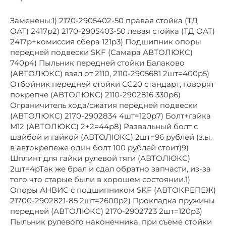
Заменены:1) 2170-2905402-50 правая стойка (ТД
ОАТ) 2417р2) 2170-2905403-50 левая стойка (ТД ОАТ)
2417р+комиссия сбера 121р3) Подшипник опоры
передней подвески SKF (Самара АВТОЛЮКС)
740р4) Пыльник передней стойки Балаково
(АВТОЛЮКС) взял от 2110, 2110-2905681 2шт=400р5)
Отбойник передней стойки СС20 стандарт, говорят
покрепче (АВТОЛЮКС) 2110-2902816 330р6)
Ограничитель хода/сжатия передней подвески
(АВТОЛЮКС) 2170-2902834 4шт=120р7) Болт+гайка
М12 (АВТОЛЮКС) 2+2=44р8) Развальный болт с
шайбой и гайкой (АВТОЛЮКС) 2шт=96 рублей (з.ы.
в автокрепеже один болт 100 рублей стоит)9)
Шплинт для гайки рулевой тяги (АВТОЛЮКС)
2шт=4рТак же брал и сдал обратно запчасти, из-за
того что старые были в хорошем состоянии.1)
Опоры АНВИС с подшипником SKF (АВТОКРЕПЕЖ)
21700-2902821-85 2шт=2600р2) Прокладка пружины
передней (АВТОЛЮКС) 2170-2902723 2шт=120р3)
Пыльник рулевого наконечника, при съеме стойки