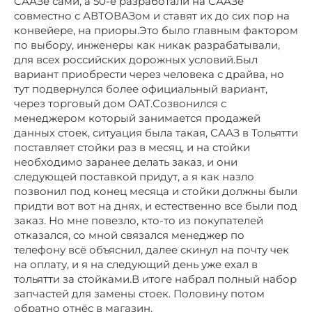
СААЗе сами, а 50-е разработали на СААЗе
совместно с АВТОВАЗом и ставят их до сих пор на
конвейере, на приоры.Это было главным фактором
по выбору, инженеры как никак разрабатывали,
для всех российских дорожных условий.Был
вариант приобрести через человека с драйва, но
тут подвернулся более официальный вариант,
через торговый дом ОАТ.Созвонился с
менеджером который занимается продажей
данных стоек, ситуация была такая, СААЗ в Тольятти
поставляет стойки раз в месяц, и на стойки
необходимо заранее делать заказ, и они
следующей поставкой придут, а я как назло
позвонил под конец месяца и стойки должны были
придти вот вот на днях, и естественно все были под
заказ. Но мне повезло, кто-то из покупателей
отказался, со мной связался менеджер по
телефону всё объяснил, далее скинул на почту чек
на оплату, и я на следующий день уже ехал в
тольятти за стойками.В итоге набрал полный набор
запчастей для замены стоек. Половину потом
обратно отнёс в магазин.