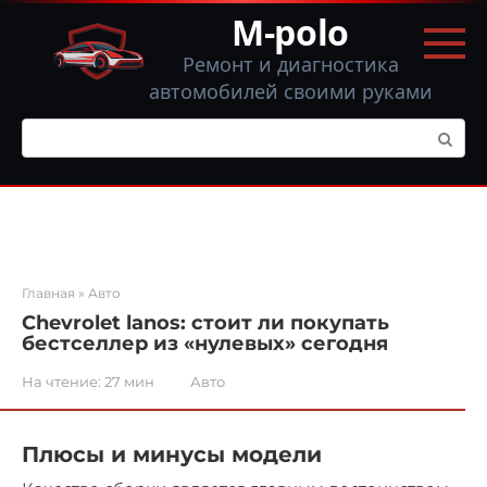
Перейти
M-polo
к
контенту
Ремонт и диагностика
автомобилей своими руками
Поиск:
Главная
»
Авто
Chevrolet lanos: стоит ли покупать
бестселлер из «нулевых» сегодня
На чтение:
27 мин
Авто
Плюсы и минусы модели