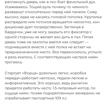
распахнуть дверь, как в нос бьет фенольный дух.
Усаживаюсь. Тощий руль почему-то немного
развернут относительно перед ней панели. Сижу
высоко, едва не касаясь головой потолка. Крутилка
распределе ния потоков вращается неохотно, кон
диционер дует посредственно. Заглянув в
бардачок, уже не могу закрыть его фиксатор с
одной стороны не желает вхо дить в паз. Пятая
дверь тоже не захлопы вается как следует —
поднявшаяся вместе с ней полка не встает на
предназначенное место. Все перекосилось, уплыло
и разъ ехалось. С соответствующим настрое нием
трогаюсь.
Стартует «Форца» довольно легко, коробка
передач работает неплохо, педали легкие и
информативные. Это хорошо, ведь рычагом
придется работать часто: 1.5-литровый мотор, по
ощуще ниям. позже подкрепленным замерами, не
отрабатывает паспортные 109 л.с.