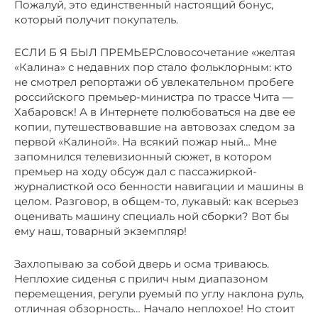
Пожалуй, это единственный настоящий бонус,
который получит покупатель.
ЕСЛИ Б Я БЫЛ ПРЕМЬЕРСловосочетание «желтая
«Калина» с недавних пор стало фольклорным: кто
не смотрел репортажи об увлекательном пробеге
российского премьер-министра по трассе Чита —
Хабаровск! А в Интернете полюбоваться на две ее
копии, путешествовавшие на автовозах следом за
первой «Калиной». На всякий пожар ный… Мне
запомнился телевизионный сюжет, в котором
премьер на ходу обсуж дал с пассажиркой-
журналисткой осо бенности навигации и машины в
целом. Разговор, в общем-то, лукавый: как всерьез
оценивать машину специаль ной сборки? Вот бы
ему наш, товарный экземпляр!
Захлопываю за собой дверь и осма триваюсь.
Неплохие сиденья с прилич ным диапазоном
перемещения, регули руемый по углу наклона руль,
отличная обзорность… Начало неплохое! Но стоит