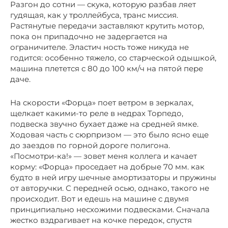
Разгон до сотни — скука, которую разбав ляет
гудящая, как у троллейбуса, транс миссия.
Растянутые передачи заставляют крутить мотор,
пока он припадочно не задергается на
ограничителе. Эластич ность тоже никуда не
годится: особенно тяжело, со старческой одышкой,
машина плетется с 80 до 100 км/ч на пятой пере
даче.
На скорости «Форца» поет ветром в зеркалах,
щелкает какими-то реле в недрах Торпедо,
подвеска звучно бухает даже на средней ямке.
Ходовая часть с сюрпризом — это было ясно еще
до заездов по горной дороге полигона.
«Посмотри-ка!» — зовет меня коллега и качает
корму: «Форца» проседает на добрые 70 мм. как
будто в ней игру шечные амортизаторы и пружины
от авторучки. С передней осью, однако, такого не
происходит. Вот и едешь на машине с двумя
принципиально несхожими подвесками. Сначала
жестко вздрагивает на кочке передок, спустя