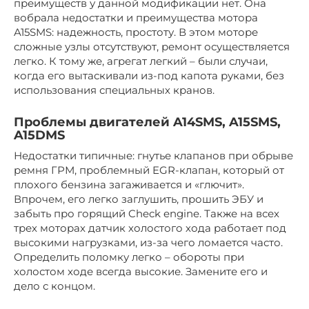
преимуществ у данной модификации нет. Она
вобрала недостатки и преимущества мотора
A15SMS: надежность, простоту. В этом моторе
сложные узлы отсутствуют, ремонт осуществляется
легко. К тому же, агрегат легкий – были случаи,
когда его вытаскивали из-под капота руками, без
использования специальных кранов.
Проблемы двигателей A14SMS, A15SMS,
A15DMS
Недостатки типичные: гнутье клапанов при обрыве
ремня ГРМ, проблемный EGR-клапан, который от
плохого бензина загаживается и «глючит».
Впрочем, его легко заглушить, прошить ЭБУ и
забыть про горящий Check engine. Также на всех
трех моторах датчик холостого хода работает под
высокими нагрузками, из-за чего ломается часто.
Определить поломку легко – обороты при
холостом ходе всегда высокие. Замените его и
дело с концом.