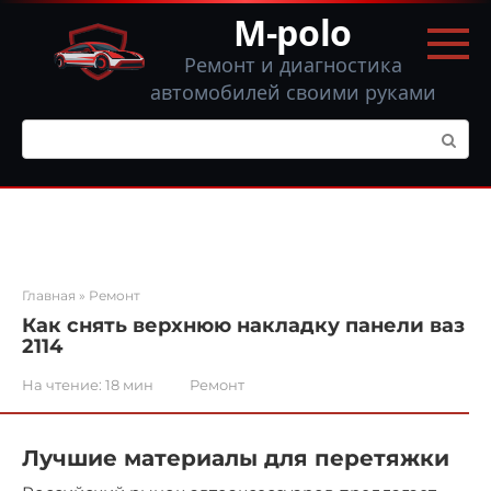
Перейти
M-polo
к
контенту
Ремонт и диагностика
автомобилей своими руками
Поиск:
Главная
»
Ремонт
Как снять верхнюю накладку панели ваз
2114
На чтение:
18 мин
Ремонт
Лучшие материалы для перетяжки