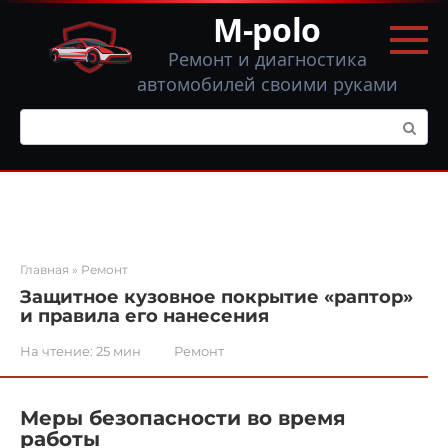
Перейти
M-polo
к
контенту
Ремонт и диагностика
автомобилей своими руками
Поиск:
Главная
»
Ремонт
Защитное кузовное покрытие «раптор»
и правила его нанесения
На чтение:
25 мин
Ремонт
Меры безопасности во время
работы