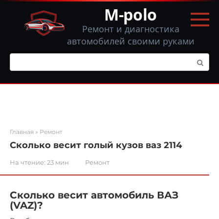
Перейти
M-polo
к
контенту
Ремонт и диагностика
автомобилей своими руками
Поиск:
Главная
»
Ремонт
Сколько весит голый кузов ваз 2114
На чтение:
23 мин
Ремонт
Сколько весит автомобиль ВАЗ
(VAZ)?