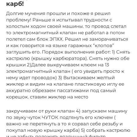
карб!
Долгие мучения прошли и похоже я решил
проблему! Раньше я испытывал трудности с
холостым ходом своей машины. то провод слетал
то электромагнитный клапан не работал а потом
полетел сам блок ЭПХХ. Решил не заморачиваться
и как говорится на языке гаражных “клопов”
заглушить его. Порядок выполнения работ: 1) Снять
кастрюлю (крышку карбюратора). Снять нужно обе
крышки 2)Далее выкручиваем клюем на 13
электромагнитный клапан ( его увидеть просто к
нему идет проводок) 3) Вытаскиваем желтый
жиклер и видим на клапане пластиковую иглу ее
аккуратно обрезаем пассатижами под самый
корешок. ставим жиклер на место
закручиваем от руки клапан 4) запускаем машину
по звуку чуток ЧУТОК подтянуть его ключем (
важно не перетянуть а то я сорвал себе резьбу и
покупал новую крышку карба) 5) собрать кастрюлю
и не забыть положить воздушный фильтр