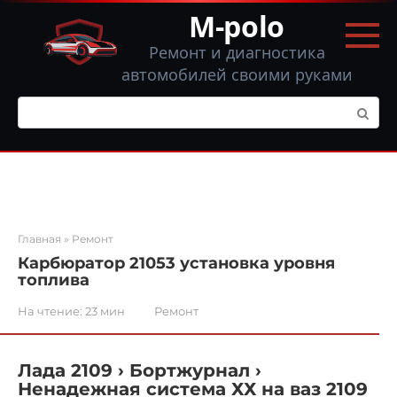
Перейти
M-polo
к
контенту
Ремонт и диагностика
автомобилей своими руками
Поиск:
Главная
»
Ремонт
Карбюратор 21053 установка уровня
топлива
На чтение:
23 мин
Ремонт
Лада 2109 › Бортжурнал ›
Ненадежная система ХХ на ваз 2109