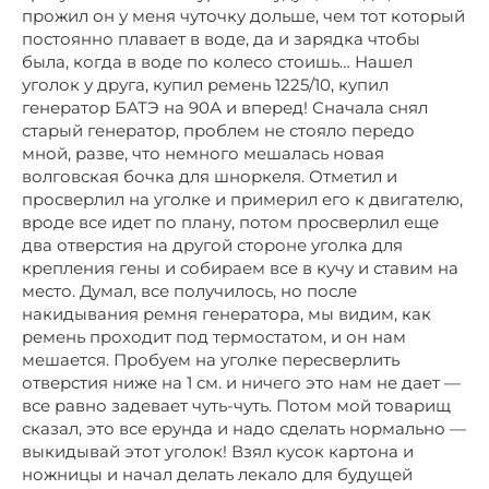
прожил он у меня чуточку дольше, чем тот который
постоянно плавает в воде, да и зарядка чтобы
была, когда в воде по колесо стоишь… Нашел
уголок у друга, купил ремень 1225/10, купил
генератор БАТЭ на 90А и вперед! Сначала снял
старый генератор, проблем не стояло передо
мной, разве, что немного мешалась новая
волговская бочка для шноркеля. Отметил и
просверлил на уголке и примерил его к двигателю,
вроде все идет по плану, потом просверлил еще
два отверстия на другой стороне уголка для
крепления гены и собираем все в кучу и ставим на
место. Думал, все получилось, но после
накидывания ремня генератора, мы видим, как
ремень проходит под термостатом, и он нам
мешается. Пробуем на уголке пересверлить
отверстия ниже на 1 см. и ничего это нам не дает —
все равно задевает чуть-чуть. Потом мой товарищ
сказал, это все ерунда и надо сделать нормально —
выкидывай этот уголок! Взял кусок картона и
ножницы и начал делать лекало для будущей