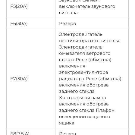
F5(20А)
выключатель звукового
сигнала
F6(30А)
Резерв
Электродвигатель
вентилятора ото пи те л я
Электродвигатель
омывателя ветрового
стекла Реле (обмотка)
включения
электровентилнтора
F7(30А)
радиатора Реле (обмотка)
включения обогрева
заднего стекла
Контрольная лампа
включения обогрева
заднего стекла Плафон
освещении вещевого
ящика
F8(7,5 А)
Резерв